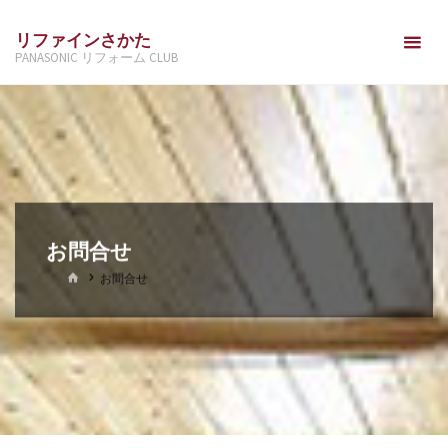
コ
リファインさかた
ン
PANASONIC リフォーム CLUB
テ
ン
ツ
へ
ス
キ
ッ
お問合せ
プ
ホ
お問合せ
ー
ム