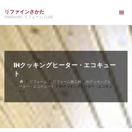
コ
リファインさかた
ン
PANASONIC リフォーム CLUB
テ
ン
ツ
へ
ス
キ
IHクッキングヒーター・エコキュー
ッ
ト
プ
ホ
リフォーム
リフォーム施工例
IHクッキングヒ
ー
ーター・エコキュート
IHクッキングヒーター・エコキュ
ム
ート