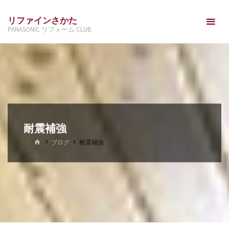
コ
リファインさかた
ン
PANASONIC リフォーム CLUB
テ
ン
ツ
へ
ス
キ
ッ
耐震補強
プ
ホ
ブログ
耐震補強
ー
ム