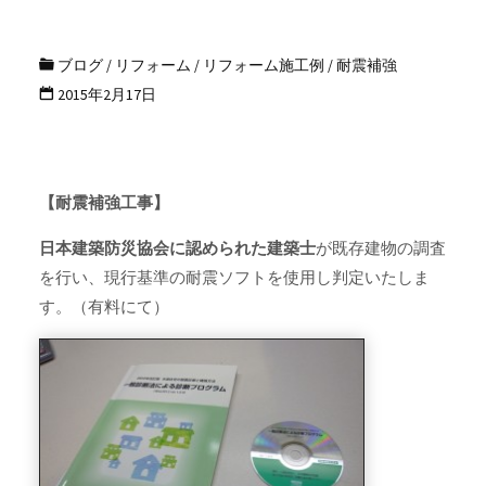
ブログ
/
リフォーム
/
リフォーム施工例
/
耐震補強
2015年2月17日
【耐震補強工事】
日本建築防災協会に認められた
建築士
が既存建物の調査
を行い、現行基準の耐震ソフトを使用し判定いたしま
す。（有料にて）