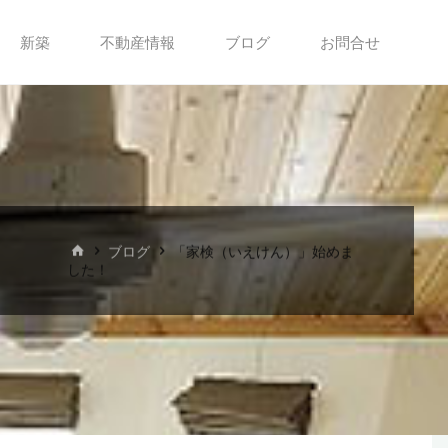
新築
不動産情報
ブログ
お問合せ
ホ
ブログ
「家検（いえけん）」始めま
ー
した！
ム