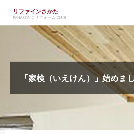
コ
リファインさかた
ン
PANASONIC リフォーム CLUB
テ
ン
ツ
へ
ス
キ
「家検（いえけん）」始めま
ッ
プ