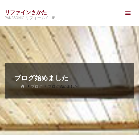
コ
リファインさかた
ン
PANASONIC リフォーム CLUB
テ
ン
ツ
へ
ス
キ
ッ
ブログ始めました
プ
ホ
ブログ
ブログ始めました
ー
ム