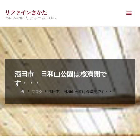
コ
リファインさかた
ン
PANASONIC リフォーム CLUB
テ
ン
ツ
へ
ス
キ
ッ
酒田市 日和山公園は桜満開で
プ
す・・・
ホ
ブログ
酒田市 日和山公園は桜満開です・・・
ー
ム