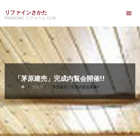
コ
リファインさかた
ン
PANASONIC リフォーム CLUB
テ
ン
ツ
へ
ス
キ
ッ
「茅原建売」完成内覧会開催!!
プ
ホ
ブログ
「茅原建売」完成内覧会開催!!
ー
ム