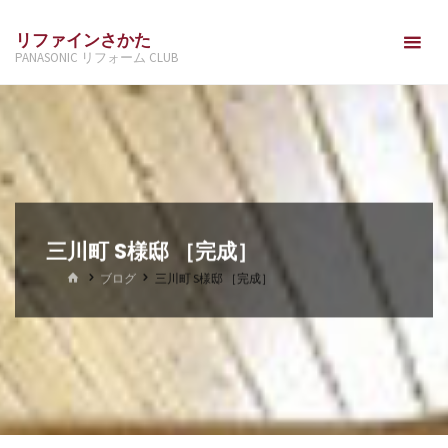
コ
リファインさかた
ン
PANASONIC リフォーム CLUB
テ
ン
ツ
へ
ス
キ
ッ
三川町 S様邸 ［完成］
プ
ホ
ブログ
三川町 S様邸 ［完成］
ー
ム