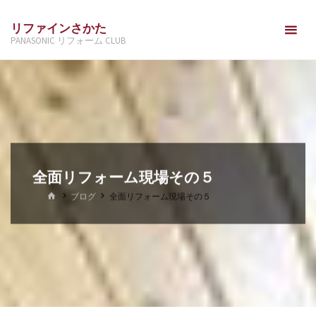
コ
リファインさかた
ン
PANASONIC リフォーム CLUB
テ
ン
ツ
へ
ス
キ
ッ
全面リフォーム現場その５
プ
ホ
ブログ
全面リフォーム現場その５
ー
ム