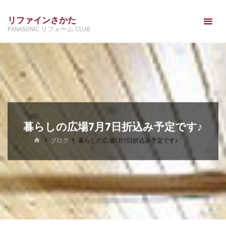
コ
リファインさかた
ン
PANASONIC リフォーム CLUB
テ
ン
ツ
へ
ス
キ
ッ
暮らしの広場7月7日折込み予定です♪
プ
ホ
ブログ
暮らしの広場7月7日折込み予定です♪
ー
ム