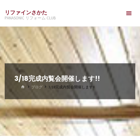
コ
リファインさかた
ン
PANASONIC リフォーム CLUB
テ
ン
ツ
へ
ス
キ
ッ
3/18完成内覧会開催します!!
プ
ホ
ブログ
3/18完成内覧会開催します!!
ー
ム