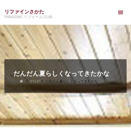
コ
リファインさかた
ン
PANASONIC リフォーム CLUB
テ
ン
ツ
へ
ス
キ
ッ
だんだん夏らしくなってきたかな
プ
ホ
ブログ
だんだん夏らしくなってきたかな
ー
ム