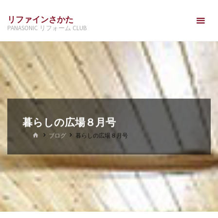
コ
リファインさかた
ン
PANASONIC リフォーム CLUB
テ
ン
ツ
へ
ス
キ
ッ
暮らしの広場８月号
プ
ホ
ブログ
暮らしの広場８月号
ー
ム