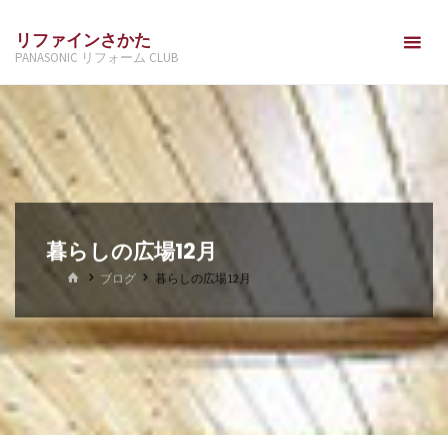
コ
リファインさかた
ン
PANASONIC リフォーム CLUB
テ
ン
ツ
へ
ス
キ
ッ
暮らしの広場12月
プ
ホ
ブログ
暮らしの広場12月
ー
ム