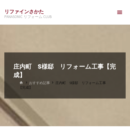
コ
リファインさかた
ン
PANASONIC リフォーム CLUB
テ
ン
ツ
へ
ス
キ
庄内町 S様邸 リフォーム工事【完
ッ
成】
プ
ホ
おすすめ記事
庄内町 S様邸 リフォーム工事
ー
【完成】
ム