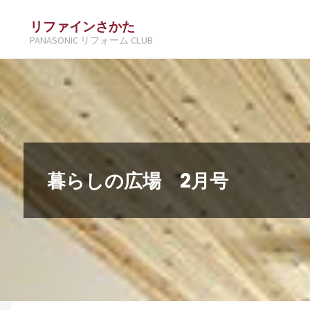
コ
リファインさかた
ン
PANASONIC リフォーム CLUB
テ
ン
ツ
へ
ス
キ
暮らしの広場 2月号
ッ
プ