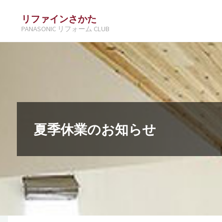
コ
リファインさかた
ン
PANASONIC リフォーム CLUB
テ
ン
ツ
へ
ス
キ
夏季休業のお知らせ
ッ
プ