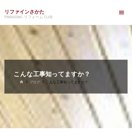
コ
リファインさかた
ン
PANASONIC リフォーム CLUB
テ
ン
ツ
へ
ス
キ
ッ
こんな工事知ってますか？
プ
ホ
ブログ
こんな工事知ってますか？
ー
ム