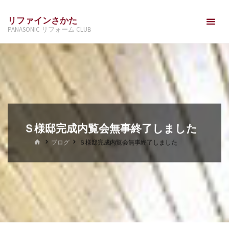
コ
リファインさかた
ン
PANASONIC リフォーム CLUB
テ
ン
ツ
へ
ス
キ
ッ
Ｓ様邸完成内覧会無事終了しました
プ
ホ
ブログ
Ｓ様邸完成内覧会無事終了しました
ー
ム