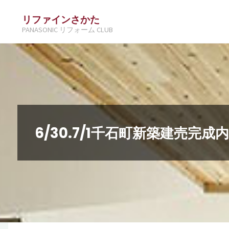
コ
リファインさかた
ン
PANASONIC リフォーム CLUB
テ
ン
ツ
へ
ス
キ
6/30.7/1千石町新築建売完成
ッ
プ