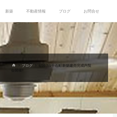
新築
不動産情報
ブログ
お問合せ
ホ
ブログ
6/30.7/1千石町新築建売完成内覧
ー
会開催!!
ム