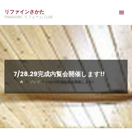
コ
リファインさかた
ン
PANASONIC リフォーム CLUB
テ
ン
ツ
へ
ス
キ
ッ
7/28.29完成内覧会開催します!!
プ
ホ
ブログ
7/28.29完成内覧会開催します!!
ー
ム