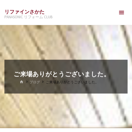
コ
リファインさかた
ン
PANASONIC リフォーム CLUB
テ
ン
ツ
へ
ス
キ
ッ
ご来場ありがとうございました。
プ
ホ
ブログ
ご来場ありがとうございました。
ー
ム