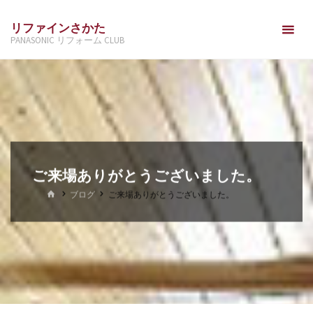
コ
リファインさかた
ン
PANASONIC リフォーム CLUB
テ
ン
ツ
へ
ス
キ
ッ
ご来場ありがとうございました。
プ
ホ
ブログ
ご来場ありがとうございました。
ー
ム